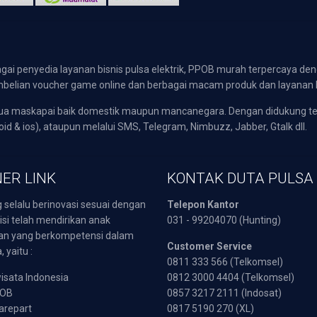
gai penyedia layanan bisnis pulsa elektrik, PPOB murah terpercaya den
 pembelian voucher game online dan berbagai macam produk dan layanan 
emua maskapai baik domestik maupun mancanegara. Dengan didukung t
oid & ios), ataupun melalui SMS, Telegram, Nimbuzz, Jabber, Gtalk dll.
ER LINK
KONTAK DUTA PULSA
 selalu berinovasi sesuai dengan
Telepon Kantor
isi telah mendirikan anak
031 - 99204070 (Hunting)
an yang berkompetensi dalam
Customer Service
 yaitu :
0811 333 566 (Telkomsel)
sata Indonesia
0812 3000 4404 (Telkomsel)
POB
0857 3217 2111 (Indosat)
arepart
0817 5190 270 (XL)