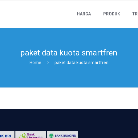
HARGA
PRODUK
TR
paket data kuota smartfren
Home
paket data kuota smartfren