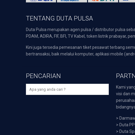
TENTANG DUTA PULSA
Duta Pulsa merupakan agen pulsa / distributor pulsa seba
PDAM, ADIRA, FIF, BFI, TV Kabel, token listrik prabayar,
Kini juga tersedia pemesanan tiket pesawat terbang s
bertransaksi, baik melalui komputer, aplikasi mobile (andr
PENCARIAN
PARTN
Kami yang
visi dan m
perusaha
bidangnya,
>
Darmawi
>
Duta P
>
Duta Sp