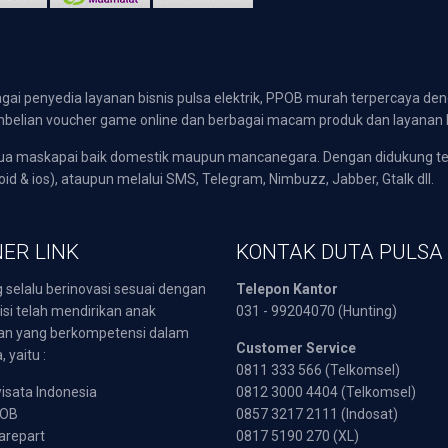
gai penyedia layanan bisnis pulsa elektrik, PPOB murah terpercaya den
 pembelian voucher game online dan berbagai macam produk dan layanan 
emua maskapai baik domestik maupun mancanegara. Dengan didukung t
oid & ios), ataupun melalui SMS, Telegram, Nimbuzz, Jabber, Gtalk dll.
ER LINK
KONTAK DUTA PULSA
 selalu berinovasi sesuai dengan
Telepon Kantor
isi telah mendirikan anak
031 - 99204070 (Hunting)
an yang berkompetensi dalam
Customer Service
 yaitu :
0811 333 566 (Telkomsel)
sata Indonesia
0812 3000 4404 (Telkomsel)
POB
0857 3217 2111 (Indosat)
arepart
0817 5190 270 (XL)