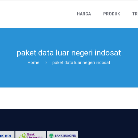
HARGA
PRODUK
TR
paket data luar negeri indosat
Home
paket data luar negeri indosat