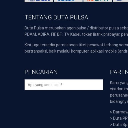
TENTANG DUTA PULSA
Duta Pulsa merupakan agen pulsa / distributor pulsa seba
PDAM, ADIRA, FIF, BFI, TV Kabel, token listrik prabayar,
Kini juga tersedia pemesanan tiket pesawat terbang s
bertransaksi, baik melalui komputer, aplikasi mobile (andr
PENCARIAN
PARTN
Kami yang
visi dan m
perusaha
bidangnya,
>
Darmawi
>
Duta P
>
Duta Sp