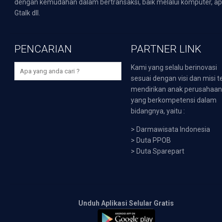
dengan kemudahan dalam bertransaksi, baik melalui komputer, apli
Gtalk dll.
PENCARIAN
PARTNER LINK
Kami yang selalu berinovasi
sesuai dengan visi dan misi t
mendirikan anak perusahaa
yang berkompetensi dalam
bidangnya, yaitu :
>
Darmawisata Indonesia
>
Duta PPOB
>
Duta Sparepart
Unduh Aplikasi Selular Gratis