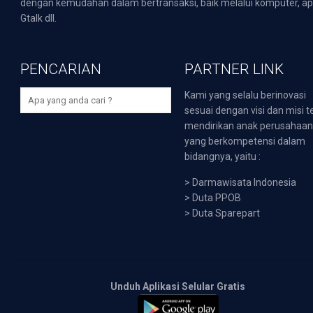
dengan kemudahan dalam bertransaksi, baik melalui komputer, apli
Gtalk dll.
PENCARIAN
PARTNER LINK
Kami yang selalu berinovasi
sesuai dengan visi dan misi t
mendirikan anak perusahaa
yang berkompetensi dalam
bidangnya, yaitu :
>
Darmawisata Indonesia
>
Duta PPOB
>
Duta Sparepart
Unduh Aplikasi Selular Gratis