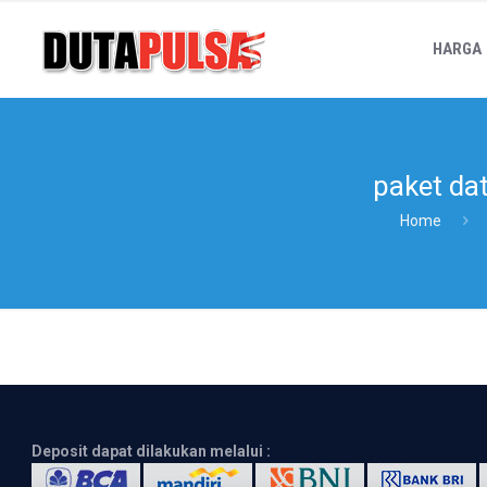
HARGA
paket da
Home
Deposit dapat dilakukan melalui :