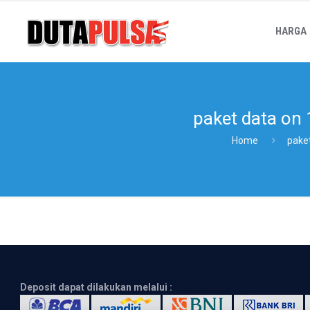
HARGA
paket data on
Home
pake
Deposit dapat dilakukan melalui :