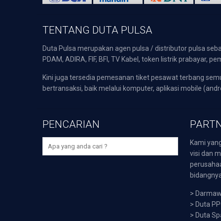
TENTANG DUTA PULSA
Duta Pulsa merupakan agen pulsa / distributor pulsa seba
PDAM, ADIRA, FIF, BFI, TV Kabel, token listrik prabayar,
Kini juga tersedia pemesanan tiket pesawat terbang s
bertransaksi, baik melalui komputer, aplikasi mobile (andr
PENCARIAN
PARTN
Kami yang
visi dan m
perusaha
bidangnya,
>
Darmawi
>
Duta P
>
Duta Sp