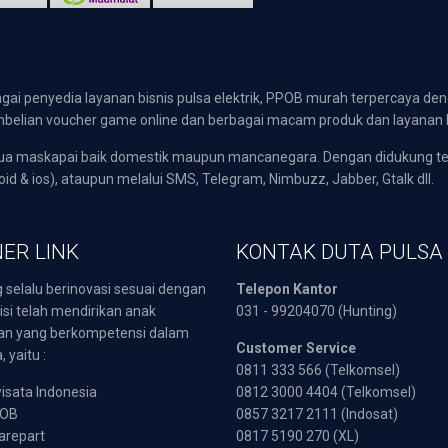
gai penyedia layanan bisnis pulsa elektrik, PPOB murah terpercaya den
 pembelian voucher game online dan berbagai macam produk dan layanan 
emua maskapai baik domestik maupun mancanegara. Dengan didukung t
oid & ios), ataupun melalui SMS, Telegram, Nimbuzz, Jabber, Gtalk dll.
ER LINK
KONTAK DUTA PULSA
 selalu berinovasi sesuai dengan
Telepon Kantor
isi telah mendirikan anak
031 - 99204070 (Hunting)
an yang berkompetensi dalam
Customer Service
 yaitu :
0811 333 566 (Telkomsel)
sata Indonesia
0812 3000 4404 (Telkomsel)
POB
0857 3217 2111 (Indosat)
arepart
0817 5190 270 (XL)