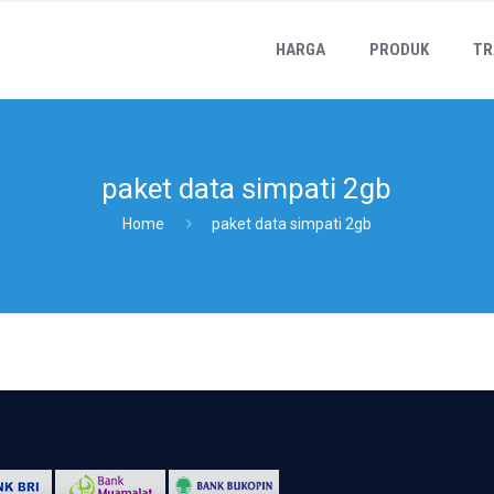
HARGA
PRODUK
TR
paket data simpati 2gb
Home
paket data simpati 2gb