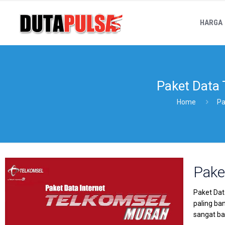
HARGA
Paket Data 
Home
Pa
Pake
Paket Dat
paling ba
sangat b