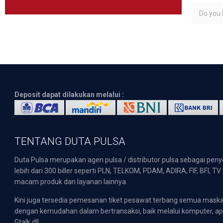
Do you l
Deposit dapat dilakukan melalui :
TENTANG DUTA PULSA
Duta Pulsa merupakan agen pulsa / distributor pulsa sebagai pen
lebih dari 300 biller seperti PLN, TELKOM, PDAM, ADIRA, FIF, BFI, T
macam produk dan layanan lainnya.
Kini juga tersedia pemesanan tiket pesawat terbang semua mask
dengan kemudahan dalam bertransaksi, baik melalui komputer, apli
Gtalk dll.