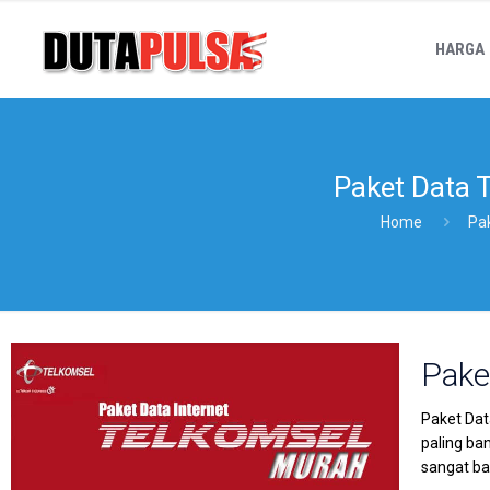
HARGA
Paket Data 
Home
Pa
Pake
Paket Dat
paling ba
sangat b