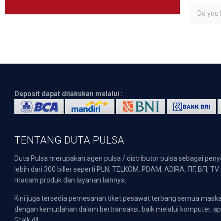
Do you l
Deposit dapat dilakukan melalui :
TENTANG DUTA PULSA
Duta Pulsa merupakan agen pulsa / distributor pulsa sebagai pen
lebih dari 300 biller seperti PLN, TELKOM, PDAM, ADIRA, FIF, BFI, T
macam produk dan layanan lainnya.
Kini juga tersedia pemesanan tiket pesawat terbang semua mask
dengan kemudahan dalam bertransaksi, baik melalui komputer, apli
Gtalk dll.