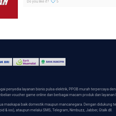
Do you like it?
5
gai penyedia layanan bisnis pulsa elektrik, PPOB murah terpercaya den
 pembelian voucher game online dan berbagai macam produk dan layanan 
emua maskapai baik domestik maupun mancanegara. Dengan didukung t
oid & ios), ataupun melalui SMS, Telegram, Nimbuzz, Jabber, Gtalk dll.