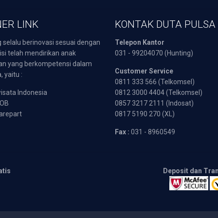
ER LINK
KONTAK DUTA PULSA
 selalu berinovasi sesuai dengan
Telepon Kantor
isi telah mendirikan anak
031 - 99204070 (Hunting)
an yang berkompetensi dalam
Customer Service
 yaitu :
0811 333 566 (Telkomsel)
sata Indonesia
0812 3000 4404 (Telkomsel)
POB
0857 3217 2111 (Indosat)
arepart
0817 5190 270 (XL)
Fax :
031 - 8960549
atis
Deposit dan Tra