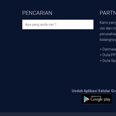
PENCARIAN
PARTN
Kami yang
visi dan m
perusaha
bidangnya,
>
Darmawi
>
Duta P
>
Duta Sp
Unduh Aplikasi Selular Gr