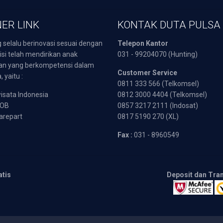
ER LINK
KONTAK DUTA PULSA
 selalu berinovasi sesuai dengan
Telepon Kantor
isi telah mendirikan anak
031 - 99204070 (Hunting)
an yang berkompetensi dalam
Customer Service
 yaitu :
0811 333 566 (Telkomsel)
sata Indonesia
0812 3000 4404 (Telkomsel)
POB
0857 3217 2111 (Indosat)
arepart
0817 5190 270 (XL)
Fax :
031 - 8960549
atis
Deposit dan Tra