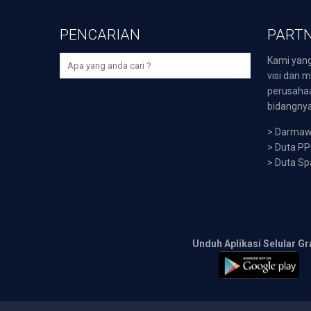
PENCARIAN
PARTN
Kami yang
visi dan m
perusaha
bidangnya,
>
Darmawi
>
Duta P
>
Duta Sp
Unduh Aplikasi Selular Gr