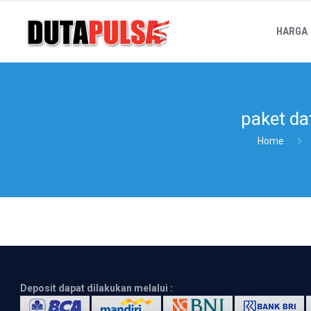
HARGA
paket da
Home
Deposit dapat dilakukan melalui :