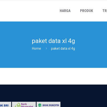
HARGA
PRODUK
TR
paket data xl 4g
Home
paket data xl 4g