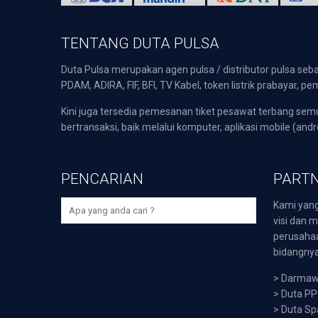
TENTANG DUTA PULSA
Duta Pulsa merupakan agen pulsa / distributor pulsa seba
PDAM, ADIRA, FIF, BFI, TV Kabel, token listrik prabayar,
Kini juga tersedia pemesanan tiket pesawat terbang s
bertransaksi, baik melalui komputer, aplikasi mobile (andr
PENCARIAN
PARTN
Kami yang
visi dan m
perusaha
bidangnya,
>
Darmawi
>
Duta P
>
Duta Sp