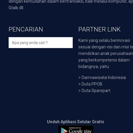
dengan kemudahan dalam bertransaksi, baik melalui komputer, apli
Gtalk dll.
PENCARIAN
PARTNER LINK
Kami yang selalu berinovasi
sesuai dengan visi dan misi t
mendirikan anak perusahaa
yang berkompetensi dalam
bidangnya, yaitu :
>
Darmawisata Indonesia
>
Duta PPOB
>
Duta Sparepart
Unduh Aplikasi Selular Gratis