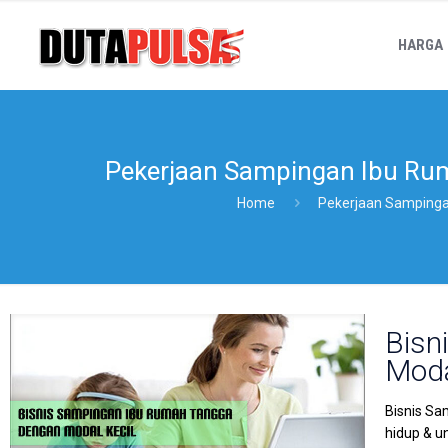
HARGA
Pekerjaan Sampingan Ibu Ru
Home
Pekerjaan Sampinga
Bisn
Moda
Bisnis S
hidup & u