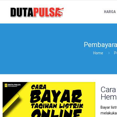
HARGA
Pembayaran
Home
P
Cara
Hema
Bayar lis
melakukan