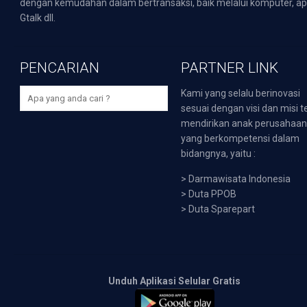
dengan kemudahan dalam bertransaksi, baik melalui komputer, apli
Gtalk dll.
PENCARIAN
PARTNER LINK
Kami yang selalu berinovasi
sesuai dengan visi dan misi t
mendirikan anak perusahaa
yang berkompetensi dalam
bidangnya, yaitu :
>
Darmawisata Indonesia
>
Duta PPOB
>
Duta Sparepart
Unduh Aplikasi Selular Gratis