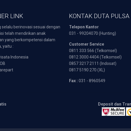
ER LINK
KONTAK DUTA PULSA
 selalu berinovasi sesuai dengan
Telepon Kantor
isi telah mendirikan anak
031 - 99204070 (Hunting)
an yang berkompetensi dalam
Customer Service
 yaitu :
0811 333 566 (Telkomsel)
sata Indonesia
0812 3000 4404 (Telkomsel)
POB
0857 3217 2111 (Indosat)
arepart
0817 5190 270 (XL)
Fax :
031 - 8960549
atis
Deposit dan Tra