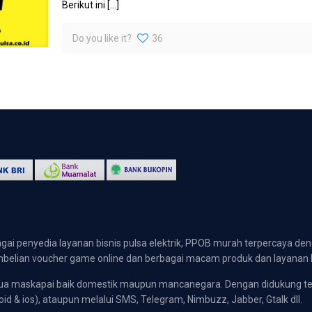
Berikut ini
[…]
Do you like it?
36
gai penyedia layanan bisnis pulsa elektrik, PPOB murah terpercaya den
 pembelian voucher game online dan berbagai macam produk dan layanan 
emua maskapai baik domestik maupun mancanegara. Dengan didukung t
oid & ios), ataupun melalui SMS, Telegram, Nimbuzz, Jabber, Gtalk dll.