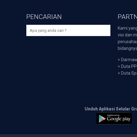
PENCARIAN
PARTN
Kami yang
visi dan m
perusaha
bidangnya,
>
Darmawi
>
Duta P
>
Duta Sp
Unduh Aplikasi Selular Gr