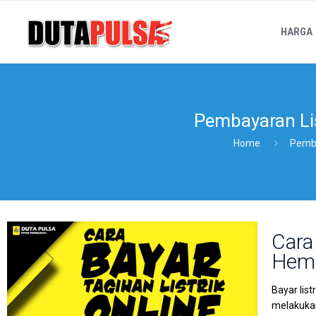
HARGA
Pembayaran Lis
Home
Pemba
Cara
Hema
Bayar lis
melakukan