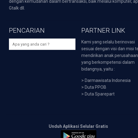
dengan kemudahan dalam bertransaksi, baik melalui komputer, apli
Gtalk dll.
PENCARIAN
PARTNER LINK
Kami yang selalu berinovasi
sesuai dengan visi dan misi t
mendirikan anak perusahaa
yang berkompetensi dalam
bidangnya, yaitu :
>
Darmawisata Indonesia
>
Duta PPOB
>
Duta Sparepart
Unduh Aplikasi Selular Gratis