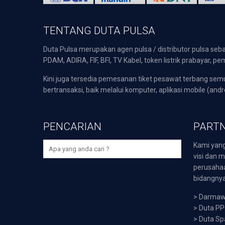
TENTANG DUTA PULSA
Duta Pulsa merupakan agen pulsa / distributor pulsa seba
PDAM, ADIRA, FIF, BFI, TV Kabel, token listrik prabayar,
Kini juga tersedia pemesanan tiket pesawat terbang s
bertransaksi, baik melalui komputer, aplikasi mobile (andr
PENCARIAN
PARTN
Kami yang
visi dan m
perusaha
bidangnya,
>
Darmawi
>
Duta P
>
Duta Sp