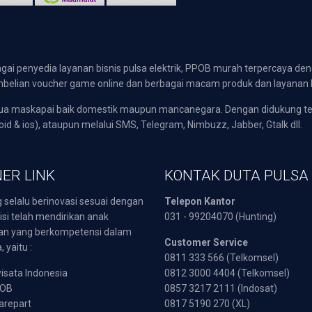
gai penyedia layanan bisnis pulsa elektrik, PPOB murah terpercaya den
 pembelian voucher game online dan berbagai macam produk dan layanan 
emua maskapai baik domestik maupun mancanegara. Dengan didukung t
oid & ios), ataupun melalui SMS, Telegram, Nimbuzz, Jabber, Gtalk dll.
ER LINK
KONTAK DUTA PULSA
 selalu berinovasi sesuai dengan
Telepon Kantor
isi telah mendirikan anak
031 - 99204070 (Hunting)
an yang berkompetensi dalam
Customer Service
 yaitu :
0811 333 566 (Telkomsel)
sata Indonesia
0812 3000 4404 (Telkomsel)
POB
0857 3217 2111 (Indosat)
arepart
0817 5190 270 (XL)