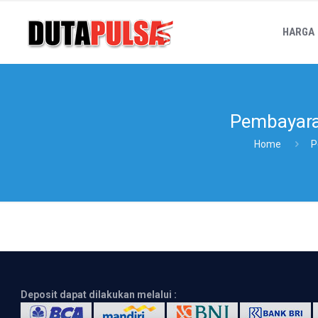
HARGA
Pembayar
Home
P
Deposit dapat dilakukan melalui :