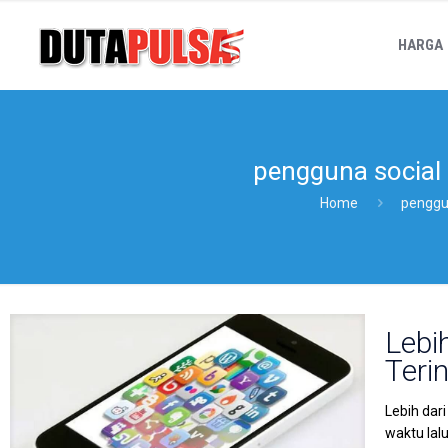
HARGA
pengguna social 
Home
penggun
Lebi
Teri
Lebih dar
waktu lal