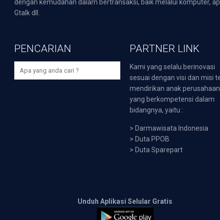
dengan kemudahan dalam bertransaksi, baik melalui komputer, apli
Gtalk dll.
PENCARIAN
PARTNER LINK
Kami yang selalu berinovasi
sesuai dengan visi dan misi t
mendirikan anak perusahaa
yang berkompetensi dalam
bidangnya, yaitu :
>
Darmawisata Indonesia
>
Duta PPOB
>
Duta Sparepart
Unduh Aplikasi Selular Gratis