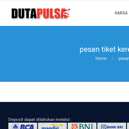
HARGA
pesan tiket ke
Home
pesan
Deposit dapat dilakukan melalui :