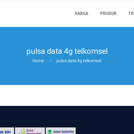
HARGA
PRODUK
TR
pulsa data 4g telkomsel
Home
pulsa data 4g telkomsel