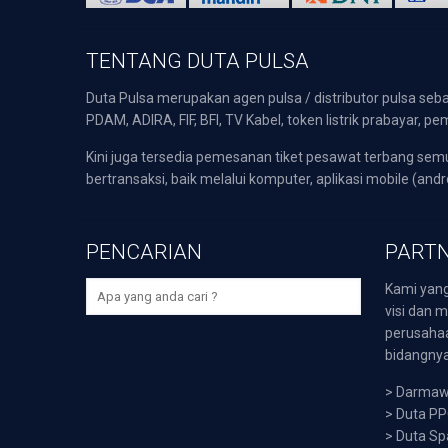
TENTANG DUTA PULSA
Duta Pulsa merupakan agen pulsa / distributor pulsa seba
PDAM, ADIRA, FIF, BFI, TV Kabel, token listrik prabayar,
Kini juga tersedia pemesanan tiket pesawat terbang s
bertransaksi, baik melalui komputer, aplikasi mobile (andr
PENCARIAN
PARTN
Kami yang
visi dan m
perusaha
bidangnya,
>
Darmawi
>
Duta P
>
Duta Sp