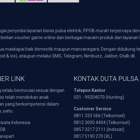
gai penyedia layanan bisnis pulsa elektrik, PPOB murah terpercaya den
 pembelian voucher game online dan berbagai macam produk dan layanan 
emua maskapai baik domestik maupun mancanegara. Dengan didukung t
oid & ios), ataupun melalui SMS, Telegram, Nimbuzz, Jabber, Gtalk dll.
ER LINK
KONTAK DUTA PULSA
 selalu berinovasi sesuai dengan
Telepon Kantor
isi telah mendirikan anak
031 - 99204070 (Hunting)
an yang berkompetensi dalam
Customer Service
 yaitu :
0811 333 566 (Telkomsel)
sata Indonesia
0812 3000 4404 (Telkomsel)
POB
0857 3217 2111 (Indosat)
arepart
0817 5190 270 (XL)