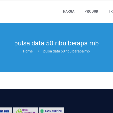
HARGA
PRODUK
TR
pulsa data 50 ribu berapa mb
Home
pulsa data 50 ribu berapa mb