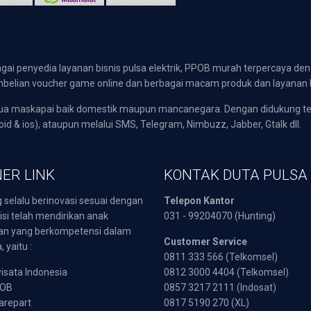
gai penyedia layanan bisnis pulsa elektrik, PPOB murah terpercaya den
 pembelian voucher game online dan berbagai macam produk dan layanan 
emua maskapai baik domestik maupun mancanegara. Dengan didukung t
oid & ios), ataupun melalui SMS, Telegram, Nimbuzz, Jabber, Gtalk dll.
ER LINK
KONTAK DUTA PULSA
 selalu berinovasi sesuai dengan
Telepon Kantor
isi telah mendirikan anak
031 - 99204070 (Hunting)
an yang berkompetensi dalam
Customer Service
 yaitu :
0811 333 566 (Telkomsel)
sata Indonesia
0812 3000 4404 (Telkomsel)
POB
0857 3217 2111 (Indosat)
arepart
0817 5190 270 (XL)