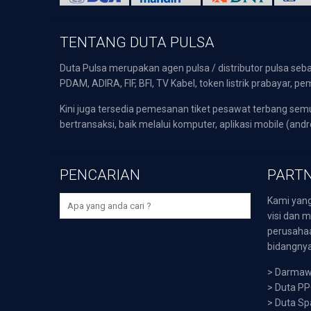
TENTANG DUTA PULSA
Duta Pulsa merupakan agen pulsa / distributor pulsa seba
PDAM, ADIRA, FIF, BFI, TV Kabel, token listrik prabayar,
Kini juga tersedia pemesanan tiket pesawat terbang s
bertransaksi, baik melalui komputer, aplikasi mobile (andr
PENCARIAN
PARTN
Kami yang
visi dan m
perusaha
bidangnya,
>
Darmawi
>
Duta P
>
Duta Sp