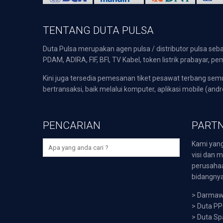
TENTANG DUTA PULSA
Duta Pulsa merupakan agen pulsa / distributor pulsa seba
PDAM, ADIRA, FIF, BFI, TV Kabel, token listrik prabayar,
Kini juga tersedia pemesanan tiket pesawat terbang s
bertransaksi, baik melalui komputer, aplikasi mobile (andr
PENCARIAN
PARTN
Kami yang
visi dan m
perusaha
bidangnya,
>
Darmawi
>
Duta P
>
Duta Sp