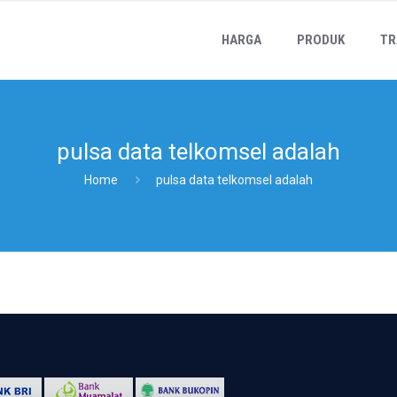
HARGA
PRODUK
TR
pulsa data telkomsel adalah
Home
pulsa data telkomsel adalah