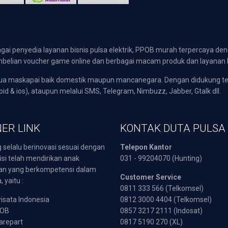
gai penyedia layanan bisnis pulsa elektrik, PPOB murah terpercaya den
 pembelian voucher game online dan berbagai macam produk dan layanan 
emua maskapai baik domestik maupun mancanegara. Dengan didukung t
oid & ios), ataupun melalui SMS, Telegram, Nimbuzz, Jabber, Gtalk dll.
ER LINK
KONTAK DUTA PULSA
 selalu berinovasi sesuai dengan
Telepon Kantor
isi telah mendirikan anak
031 - 99204070 (Hunting)
an yang berkompetensi dalam
Customer Service
 yaitu :
0811 333 566 (Telkomsel)
sata Indonesia
0812 3000 4404 (Telkomsel)
POB
0857 3217 2111 (Indosat)
arepart
0817 5190 270 (XL)