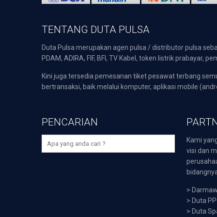
TENTANG DUTA PULSA
Duta Pulsa merupakan agen pulsa / distributor pulsa seba
PDAM, ADIRA, FIF, BFI, TV Kabel, token listrik prabayar,
Kini juga tersedia pemesanan tiket pesawat terbang s
bertransaksi, baik melalui komputer, aplikasi mobile (andr
PENCARIAN
PARTN
Kami yang
visi dan m
perusaha
bidangnya,
>
Darmawi
>
Duta P
>
Duta Sp