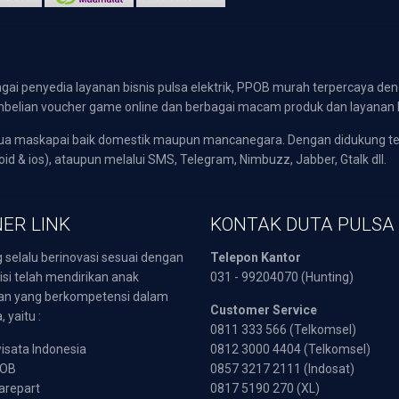
gai penyedia layanan bisnis pulsa elektrik, PPOB murah terpercaya den
 pembelian voucher game online dan berbagai macam produk dan layanan 
emua maskapai baik domestik maupun mancanegara. Dengan didukung t
oid & ios), ataupun melalui SMS, Telegram, Nimbuzz, Jabber, Gtalk dll.
ER LINK
KONTAK DUTA PULSA
 selalu berinovasi sesuai dengan
Telepon Kantor
isi telah mendirikan anak
031 - 99204070 (Hunting)
an yang berkompetensi dalam
Customer Service
 yaitu :
0811 333 566 (Telkomsel)
sata Indonesia
0812 3000 4404 (Telkomsel)
POB
0857 3217 2111 (Indosat)
arepart
0817 5190 270 (XL)