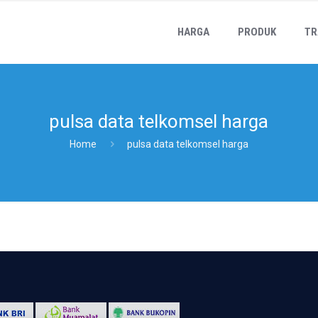
HARGA
PRODUK
TR
pulsa data telkomsel harga
Home
pulsa data telkomsel harga