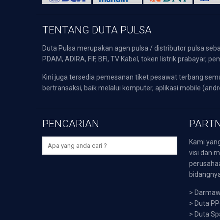
TENTANG DUTA PULSA
Duta Pulsa merupakan agen pulsa / distributor pulsa seba
PDAM, ADIRA, FIF, BFI, TV Kabel, token listrik prabayar,
Kini juga tersedia pemesanan tiket pesawat terbang s
bertransaksi, baik melalui komputer, aplikasi mobile (andr
PENCARIAN
PARTN
Kami yang
visi dan m
perusaha
bidangnya,
>
Darmawi
>
Duta P
>
Duta Sp