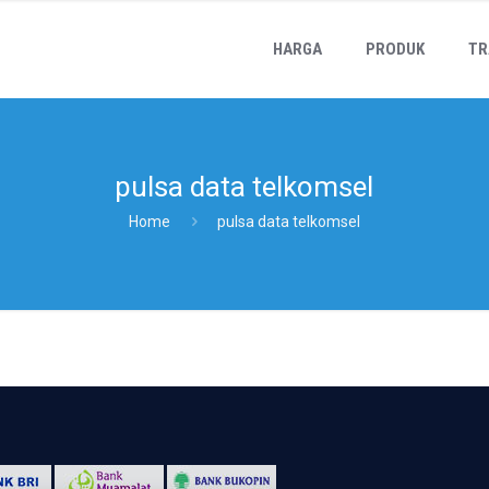
HARGA
PRODUK
TR
pulsa data telkomsel
Home
pulsa data telkomsel