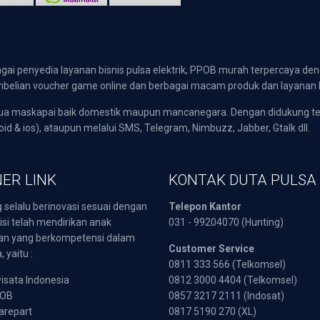
gai penyedia layanan bisnis pulsa elektrik, PPOB murah terpercaya den
 pembelian voucher game online dan berbagai macam produk dan layanan 
emua maskapai baik domestik maupun mancanegara. Dengan didukung t
oid & ios), ataupun melalui SMS, Telegram, Nimbuzz, Jabber, Gtalk dll.
ER LINK
KONTAK DUTA PULSA
 selalu berinovasi sesuai dengan
Telepon Kantor
isi telah mendirikan anak
031 - 99204070 (Hunting)
an yang berkompetensi dalam
Customer Service
 yaitu :
0811 333 566 (Telkomsel)
sata Indonesia
0812 3000 4404 (Telkomsel)
POB
0857 3217 2111 (Indosat)
arepart
0817 5190 270 (XL)