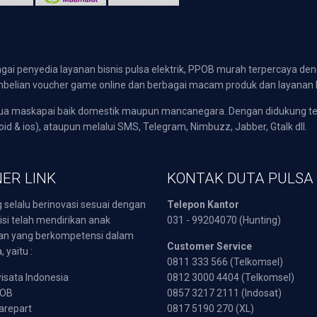
gai penyedia layanan bisnis pulsa elektrik, PPOB murah terpercaya den
 pembelian voucher game online dan berbagai macam produk dan layanan 
emua maskapai baik domestik maupun mancanegara. Dengan didukung t
oid & ios), ataupun melalui SMS, Telegram, Nimbuzz, Jabber, Gtalk dll.
ER LINK
KONTAK DUTA PULSA
 selalu berinovasi sesuai dengan
Telepon Kantor
isi telah mendirikan anak
031 - 99204070 (Hunting)
an yang berkompetensi dalam
Customer Service
 yaitu :
0811 333 566 (Telkomsel)
sata Indonesia
0812 3000 4404 (Telkomsel)
POB
0857 3217 2111 (Indosat)
arepart
0817 5190 270 (XL)