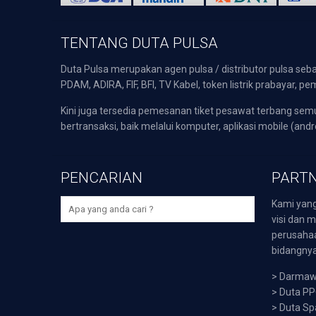
TENTANG DUTA PULSA
Duta Pulsa merupakan agen pulsa / distributor pulsa seba
PDAM, ADIRA, FIF, BFI, TV Kabel, token listrik prabayar,
Kini juga tersedia pemesanan tiket pesawat terbang s
bertransaksi, baik melalui komputer, aplikasi mobile (andr
PENCARIAN
PARTN
Kami yang
visi dan m
perusaha
bidangnya,
>
Darmawi
>
Duta P
>
Duta Sp