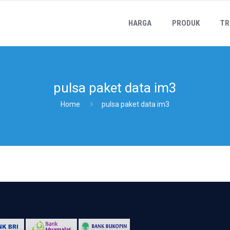
HARGA
PRODUK
TR
pulsa paket data im3
Home
pulsa paket data im3