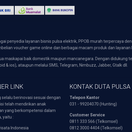
gai penyedia layanan bisnis pulsa elektrik, PPOB murah terpercaya den
 pembelian voucher game online dan berbagai macam produk dan layanan 
emua maskapai baik domestik maupun mancanegara. Dengan didukung t
oid & ios), ataupun melalui SMS, Telegram, Nimbuzz, Jabber, Gtalk dll.
ER LINK
KONTAK DUTA PULSA
 selalu berinovasi sesuai dengan
Telepon Kantor
isi telah mendirikan anak
031 - 99204070 (Hunting)
an yang berkompetensi dalam
Customer Service
 yaitu :
0811 333 566 (Telkomsel)
sata Indonesia
0812 3000 4404 (Telkomsel)