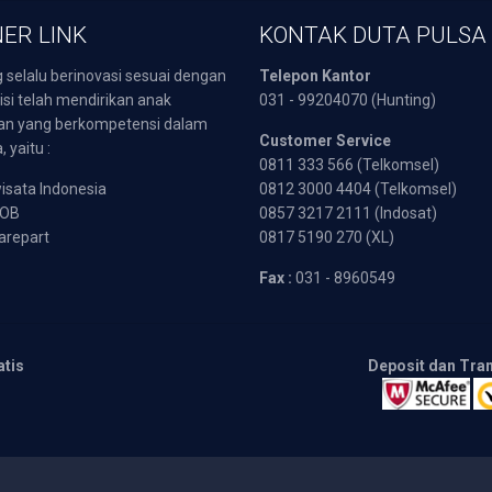
ER LINK
KONTAK DUTA PULSA
 selalu berinovasi sesuai dengan
Telepon Kantor
isi telah mendirikan anak
031 - 99204070 (Hunting)
an yang berkompetensi dalam
Customer Service
 yaitu :
0811 333 566 (Telkomsel)
sata Indonesia
0812 3000 4404 (Telkomsel)
POB
0857 3217 2111 (Indosat)
arepart
0817 5190 270 (XL)
Fax :
031 - 8960549
atis
Deposit dan Tra