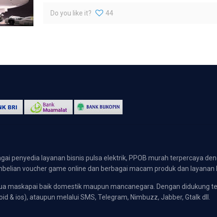
Do you like it?
44
gai penyedia layanan bisnis pulsa elektrik, PPOB murah terpercaya den
 pembelian voucher game online dan berbagai macam produk dan layanan 
emua maskapai baik domestik maupun mancanegara. Dengan didukung t
oid & ios), ataupun melalui SMS, Telegram, Nimbuzz, Jabber, Gtalk dll.