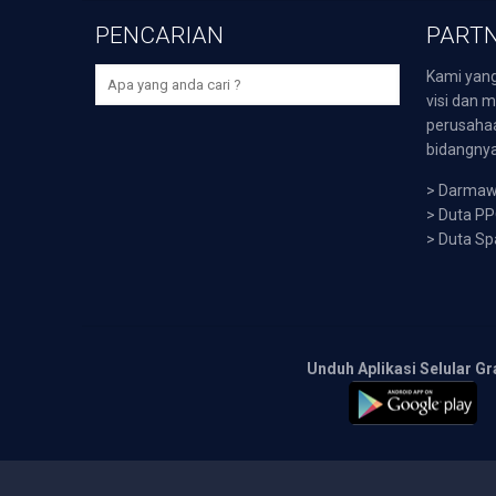
PENCARIAN
PARTN
Kami yang
visi dan m
perusaha
bidangnya,
>
Darmawi
>
Duta P
>
Duta Sp
Unduh Aplikasi Selular Gr