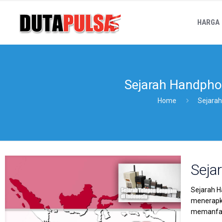
HARGA
Sejarah Handpho
Home
Sejarah
Seja
Sejarah H
menerapka
memanfaa