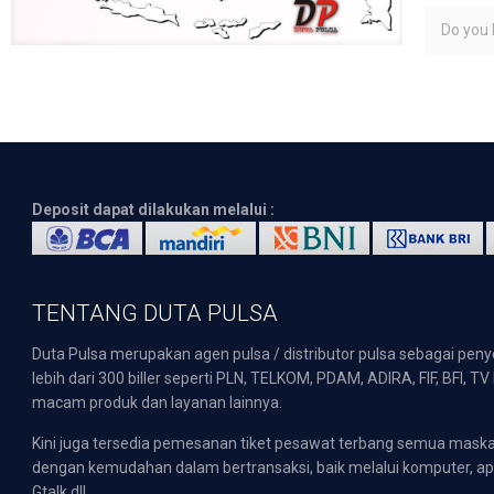
Do you l
Deposit dapat dilakukan melalui :
TENTANG DUTA PULSA
Duta Pulsa merupakan agen pulsa / distributor pulsa sebagai pen
lebih dari 300 biller seperti PLN, TELKOM, PDAM, ADIRA, FIF, BFI, T
macam produk dan layanan lainnya.
Kini juga tersedia pemesanan tiket pesawat terbang semua mask
dengan kemudahan dalam bertransaksi, baik melalui komputer, apli
Gtalk dll.