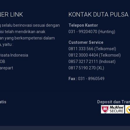
ER LINK
KONTAK DUTA PULSA
 selalu berinovasi sesuai dengan
Telepon Kantor
isi telah mendirikan anak
031 - 99204070 (Hunting)
an yang berkompetensi dalam
Customer Service
 yaitu :
0811 333 566 (Telkomsel)
sata Indonesia
0812 3000 4404 (Telkomsel)
POB
0857 3217 2111 (Indosat)
arepart
0817 5190 270 (XL)
Fax :
031 - 8960549
atis
Deposit dan Tra