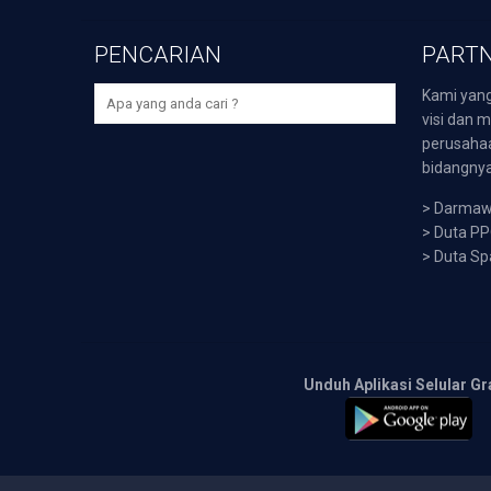
PENCARIAN
PARTN
Kami yang
visi dan m
perusaha
bidangnya,
>
Darmawi
>
Duta P
>
Duta Sp
Unduh Aplikasi Selular Gr