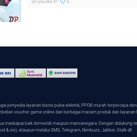
Do you like it?
0
gai penyedia layanan bisnis pulsa elektrik, PPOB murah terpercaya den
 pembelian voucher game online dan berbagai macam produk dan layanan 
emua maskapai baik domestik maupun mancanegara. Dengan didukung t
oid & ios), ataupun melalui SMS, Telegram, Nimbuzz, Jabber, Gtalk dll.