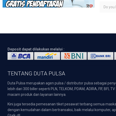
Do you l
Deposit dapat dilakukan melalui :
TENTANG DUTA PULSA
Duta Pulsa merupakan agen pulsa / distributor pulsa sebagai pen
lebih dari 300 biller seperti PLN, TELKOM, PDAM, ADIRA, FIF, BFI, T
macam produk dan layanan lainnya.
Kini juga tersedia pemesanan tiket pesawat terbang semua mask
dengan kemudahan dalam bertransaksi, baik melalui komputer, apli
Gtalk dll.