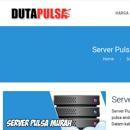
HARGA
Server Pul
Home
S
Serv
Server Pu
pulsa anda
Dalam ka