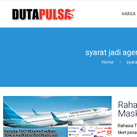
HARGA
syarat jadi age
Home
syara
Raha
Mask
Rahasia T
tiket pes