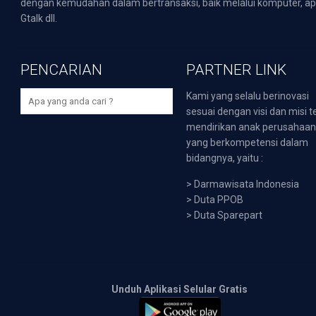
dengan kemudahan dalam bertransaksi, baik melalui komputer, apli
Gtalk dll.
PENCARIAN
PARTNER LINK
Kami yang selalu berinovasi
sesuai dengan visi dan misi t
mendirikan anak perusahaa
yang berkompetensi dalam
bidangnya, yaitu :
>
Darmawisata Indonesia
>
Duta PPOB
>
Duta Sparepart
Unduh Aplikasi Selular Gratis