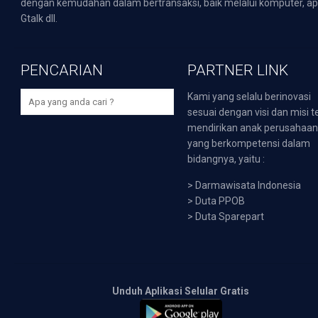
dengan kemudahan dalam bertransaksi, baik melalui komputer, apli
Gtalk dll.
PENCARIAN
PARTNER LINK
Kami yang selalu berinovasi
sesuai dengan visi dan misi t
mendirikan anak perusahaa
yang berkompetensi dalam
bidangnya, yaitu :
>
Darmawisata Indonesia
>
Duta PPOB
>
Duta Sparepart
Unduh Aplikasi Selular Gratis