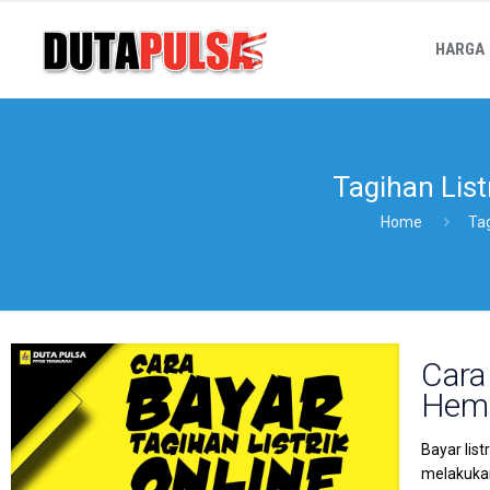
HARGA
Tagihan Lis
Home
Ta
Cara
Hema
Bayar lis
melakukan