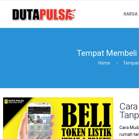
HARGA
Tempat Membeli P
Home
Tempat 
Cara
Tanp
Cara Muda
rumah tan