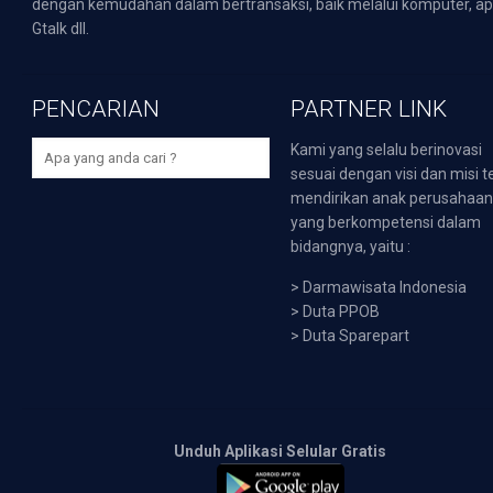
dengan kemudahan dalam bertransaksi, baik melalui komputer, apli
Gtalk dll.
PENCARIAN
PARTNER LINK
Kami yang selalu berinovasi
sesuai dengan visi dan misi t
mendirikan anak perusahaa
yang berkompetensi dalam
bidangnya, yaitu :
>
Darmawisata Indonesia
>
Duta PPOB
>
Duta Sparepart
Unduh Aplikasi Selular Gratis