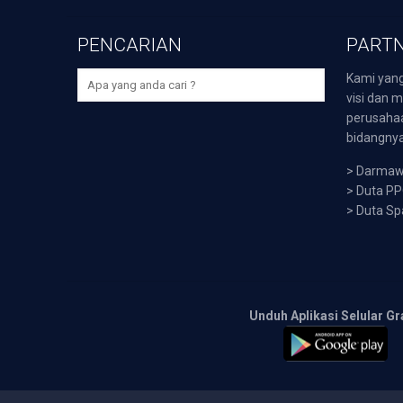
PENCARIAN
PARTN
Kami yang
visi dan m
perusaha
bidangnya,
>
Darmawi
>
Duta P
>
Duta Sp
Unduh Aplikasi Selular Gr