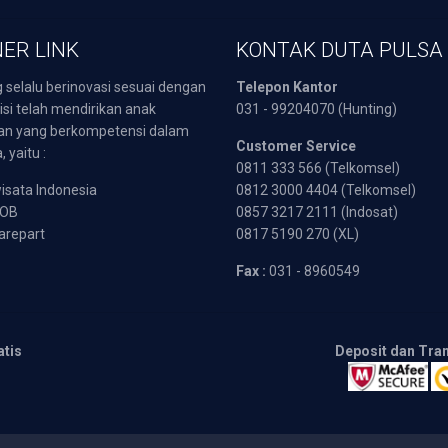
ER LINK
KONTAK DUTA PULSA
 selalu berinovasi sesuai dengan
Telepon Kantor
isi telah mendirikan anak
031 - 99204070 (Hunting)
an yang berkompetensi dalam
Customer Service
 yaitu :
0811 333 566 (Telkomsel)
sata Indonesia
0812 3000 4404 (Telkomsel)
POB
0857 3217 2111 (Indosat)
arepart
0817 5190 270 (XL)
Fax :
031 - 8960549
atis
Deposit dan Tra