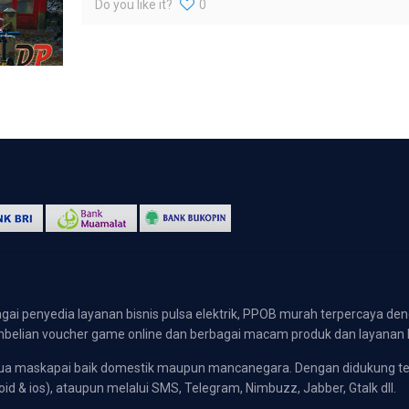
Do you like it?
0
gai penyedia layanan bisnis pulsa elektrik, PPOB murah terpercaya den
 pembelian voucher game online dan berbagai macam produk dan layanan 
emua maskapai baik domestik maupun mancanegara. Dengan didukung t
oid & ios), ataupun melalui SMS, Telegram, Nimbuzz, Jabber, Gtalk dll.