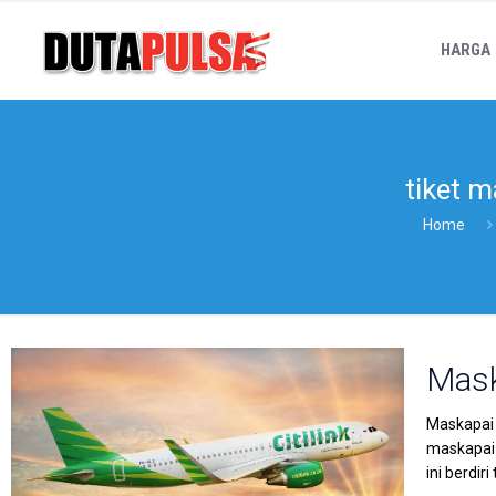
HARGA
tiket m
Home
Mask
Maskapai P
maskapai 
ini berdir