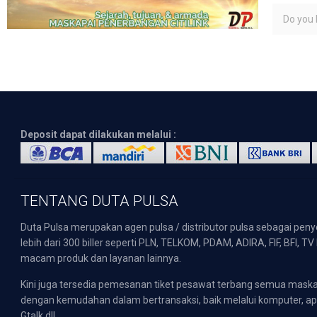
Do you l
Deposit dapat dilakukan melalui :
TENTANG DUTA PULSA
Duta Pulsa merupakan agen pulsa / distributor pulsa sebagai pen
lebih dari 300 biller seperti PLN, TELKOM, PDAM, ADIRA, FIF, BFI, T
macam produk dan layanan lainnya.
Kini juga tersedia pemesanan tiket pesawat terbang semua mask
dengan kemudahan dalam bertransaksi, baik melalui komputer, apli
Gtalk dll.