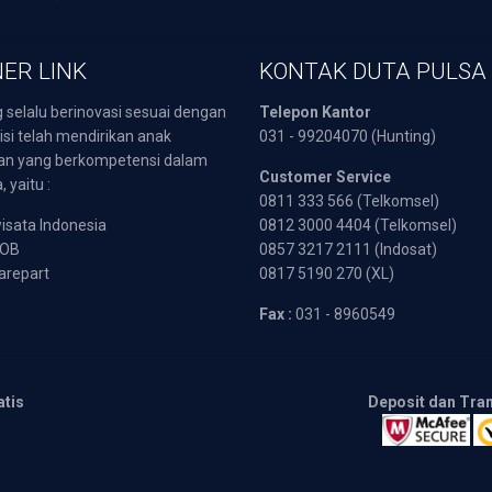
ER LINK
KONTAK DUTA PULSA
 selalu berinovasi sesuai dengan
Telepon Kantor
isi telah mendirikan anak
031 - 99204070 (Hunting)
an yang berkompetensi dalam
Customer Service
 yaitu :
0811 333 566 (Telkomsel)
sata Indonesia
0812 3000 4404 (Telkomsel)
POB
0857 3217 2111 (Indosat)
arepart
0817 5190 270 (XL)
Fax :
031 - 8960549
atis
Deposit dan Tra