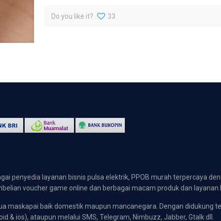
Do you like it?
33
gai penyedia layanan bisnis pulsa elektrik, PPOB murah terpercaya den
 pembelian voucher game online dan berbagai macam produk dan layanan 
emua maskapai baik domestik maupun mancanegara. Dengan didukung t
oid & ios), ataupun melalui SMS, Telegram, Nimbuzz, Jabber, Gtalk dll.