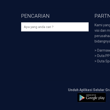
PENCARIAN
PARTN
Kami yang
visi dan m
perusaha
bidangnya,
>
Darmawi
>
Duta P
>
Duta Sp
Unduh Aplikasi Selular Gr