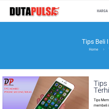
HARGA
Tips Beli
Home
Tips
Terh
Tips Memb
membeli i