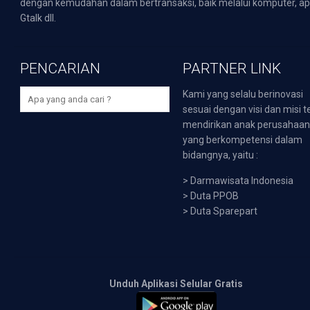
dengan kemudahan dalam bertransaksi, baik melalui komputer, apli
Gtalk dll.
PENCARIAN
PARTNER LINK
Kami yang selalu berinovasi
sesuai dengan visi dan misi t
mendirikan anak perusahaa
yang berkompetensi dalam
bidangnya, yaitu :
>
Darmawisata Indonesia
>
Duta PPOB
>
Duta Sparepart
Unduh Aplikasi Selular Gratis