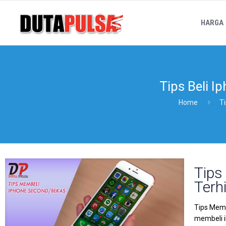
HARGA
Tips Beli 
Home
T
Tips
Terh
Tips Memb
membeli i