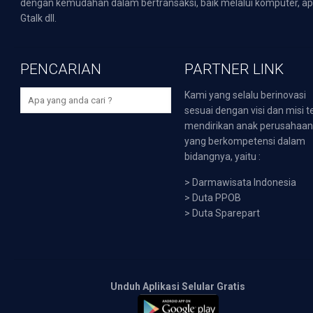
dengan kemudahan dalam bertransaksi, baik melalui komputer, apli
Gtalk dll.
PENCARIAN
PARTNER LINK
Kami yang selalu berinovasi
sesuai dengan visi dan misi t
mendirikan anak perusahaa
yang berkompetensi dalam
bidangnya, yaitu :
>
Darmawisata Indonesia
>
Duta PPOB
>
Duta Sparepart
Unduh Aplikasi Selular Gratis