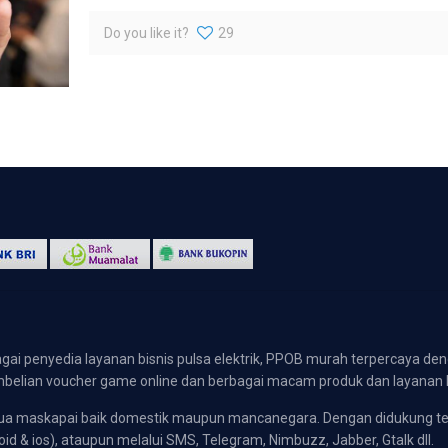
Do you like it?
29
gai penyedia layanan bisnis pulsa elektrik, PPOB murah terpercaya den
 pembelian voucher game online dan berbagai macam produk dan layanan 
emua maskapai baik domestik maupun mancanegara. Dengan didukung t
oid & ios), ataupun melalui SMS, Telegram, Nimbuzz, Jabber, Gtalk dll.