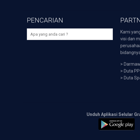
PENCARIAN
PARTN
Kami yang
visi dan m
perusaha
bidangnya,
>
Darmawi
>
Duta P
>
Duta Sp
Unduh Aplikasi Selular Gr