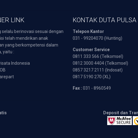
ER LINK
KONTAK DUTA PULSA
 selalu berinovasi sesuai dengan
Telepon Kantor
isi telah mendirikan anak
031 - 99204070 (Hunting)
an yang berkompetensi dalam
Customer Service
 yaitu :
0811 333 566 (Telkomsel)
sata Indonesia
0812 3000 4404 (Telkomsel)
POB
0857 3217 2111 (Indosat)
arepart
0817 5190 270 (XL)
Fax :
031 - 8960549
atis
Deposit dan Tra