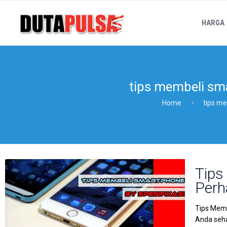
HARGA
tips membeli sm
Home
tips m
Tips
Perh
Tips Memb
Anda seha