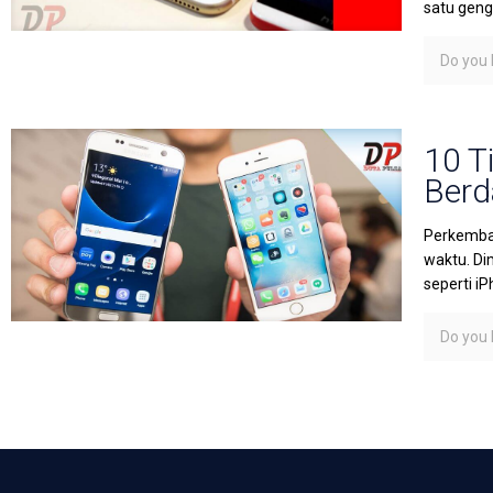
satu geng
Do you l
10 T
Berd
Perkemban
waktu. Di
seperti i
Do you l