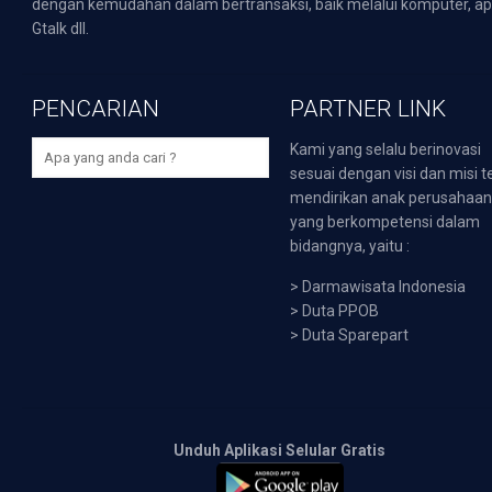
dengan kemudahan dalam bertransaksi, baik melalui komputer, apli
Gtalk dll.
PENCARIAN
PARTNER LINK
Kami yang selalu berinovasi
sesuai dengan visi dan misi t
mendirikan anak perusahaa
yang berkompetensi dalam
bidangnya, yaitu :
>
Darmawisata Indonesia
>
Duta PPOB
>
Duta Sparepart
Unduh Aplikasi Selular Gratis