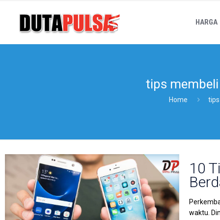
HARGA
tips membel
Home
tip
10 T
Berd
Perkemban
waktu. Di