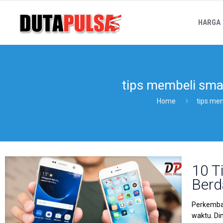
HARGA
tips membeli sma
Home
tips me
10 T
Berd
Perkemban
waktu. Di