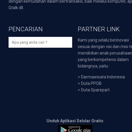
dengan kemudahan dalam bertransaksi, baik melalui komputer, apli
Gtalk dll.
PENCARIAN
PARTNER LINK
Kami yang selalu berinovasi
sesuai dengan visi dan misi t
mendirikan anak perusahaa
yang berkompetensi dalam
bidangnya, yaitu :
>
Darmawisata Indonesia
>
Duta PPOB
>
Duta Sparepart
Unduh Aplikasi Selular Gratis