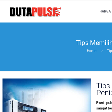
HARGA
Tips Memilih
Home
Tip
Tips
Peni
Bisnis pu
sangat be