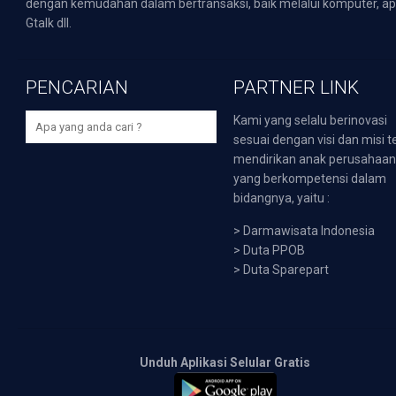
dengan kemudahan dalam bertransaksi, baik melalui komputer, apli
Gtalk dll.
PENCARIAN
PARTNER LINK
Kami yang selalu berinovasi
sesuai dengan visi dan misi t
mendirikan anak perusahaa
yang berkompetensi dalam
bidangnya, yaitu :
>
Darmawisata Indonesia
>
Duta PPOB
>
Duta Sparepart
Unduh Aplikasi Selular Gratis