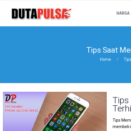
HARGA
Tips Saat Me
Home
Tip
Tips
Terh
Tips Memb
membeli i