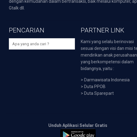
dengan kemudahan dalam bertransaksi, baik melalui komputer, apli
Gtalk dll.
PENCARIAN
PARTNER LINK
Kami yang selalu berinovasi
sesuai dengan visi dan misi t
mendirikan anak perusahaa
yang berkompetensi dalam
bidangnya, yaitu :
>
Darmawisata Indonesia
>
Duta PPOB
>
Duta Sparepart
Unduh Aplikasi Selular Gratis