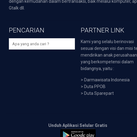
dengan kemudahan dalam bertransaksi, baik melalui komputer, apli
Gtalk dll.
PENCARIAN
PARTNER LINK
Kami yang selalu berinovasi
sesuai dengan visi dan misi t
mendirikan anak perusahaa
yang berkompetensi dalam
bidangnya, yaitu :
>
Darmawisata Indonesia
>
Duta PPOB
>
Duta Sparepart
Unduh Aplikasi Selular Gratis