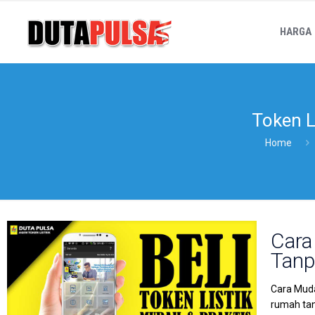
HARGA
Token L
Home
Cara
Tanp
Cara Muda
rumah tan