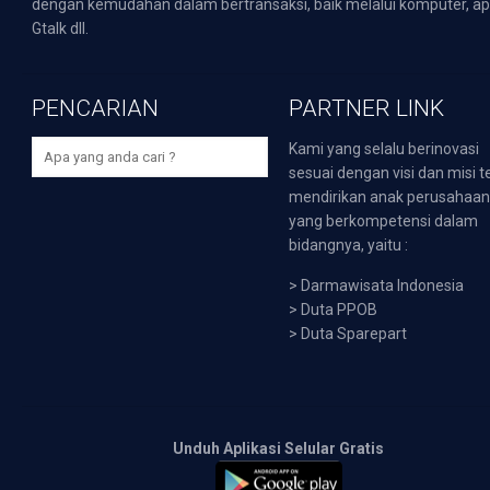
dengan kemudahan dalam bertransaksi, baik melalui komputer, apli
Gtalk dll.
PENCARIAN
PARTNER LINK
Kami yang selalu berinovasi
sesuai dengan visi dan misi t
mendirikan anak perusahaa
yang berkompetensi dalam
bidangnya, yaitu :
>
Darmawisata Indonesia
>
Duta PPOB
>
Duta Sparepart
Unduh Aplikasi Selular Gratis