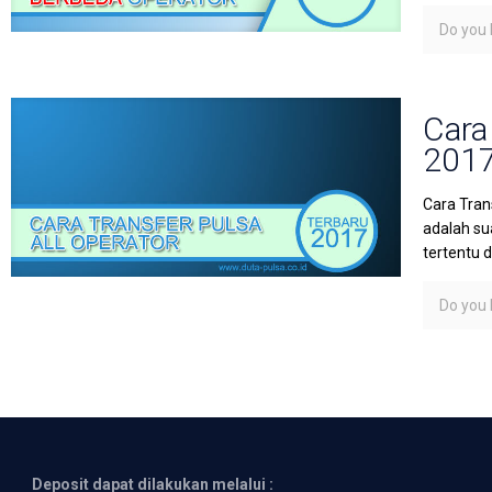
Do you l
Cara
201
Cara Tran
adalah su
tertentu 
Do you l
Deposit dapat dilakukan melalui :