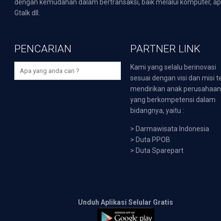
dengan kemudahan dalam bertransaksi, baik melalui komputer, apli
Gtalk dll.
PENCARIAN
PARTNER LINK
Kami yang selalu berinovasi
sesuai dengan visi dan misi t
mendirikan anak perusahaa
yang berkompetensi dalam
bidangnya, yaitu :
>
Darmawisata Indonesia
>
Duta PPOB
>
Duta Sparepart
Unduh Aplikasi Selular Gratis