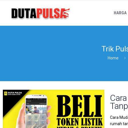
HARGA
Trik Pul
Home
Cara
Tanp
Cara Muda
rumah tan